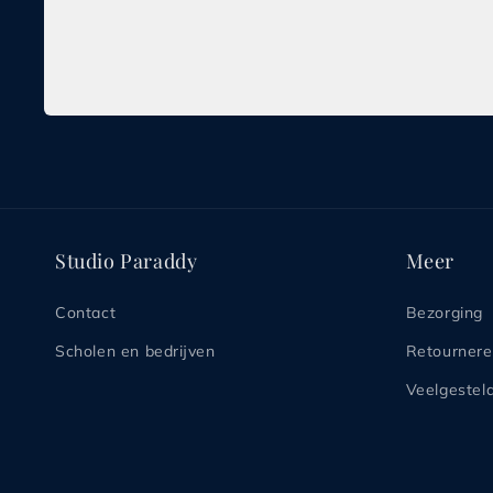
Media
1
openen
in
modaal
Studio Paraddy
Meer
Contact
Bezorging
Scholen en bedrijven
Retourner
Veelgestel