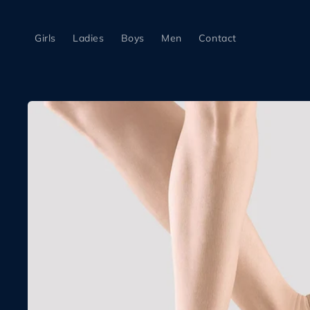
Meteen
naar de
content
Girls
Ladies
Boys
Men
Contact
Ga direct naar
productinformatie