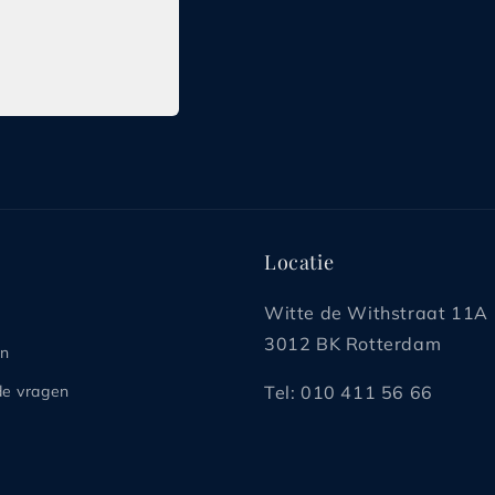
L
L
Locatie
Witte de Withstraat 11A
3012 BK Rotterdam
en
de vragen
Tel: 010 411 56 66