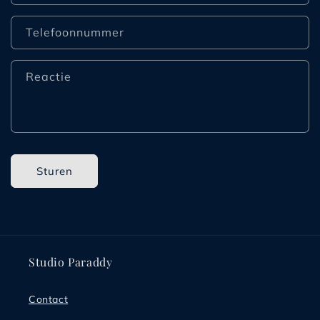
a
c
Telefoonnummer
t
f
Reactie
o
r
m
u
l
Sturen
i
e
r
Studio Paraddy
Contact