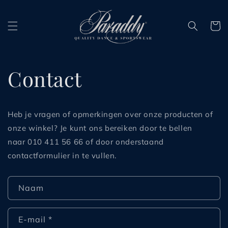
Meteen
naar de
content
Winkelm
Contact
Heb je vragen of opmerkingen over onze producten of
onze winkel? Je kunt ons bereiken door te bellen
naar
010 411 56 66 of door
onderstaand
contactformulier in te vullen.
C
Naam
o
n
E‑mail
*
t