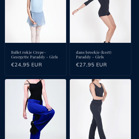
Ballet rokje Crepe-
dans broekje (kort)
Georgette Paraddy - Girls
Paraddy - Girls
Normale
€24,95 EUR
Normale
€27,95 EUR
prijs
prijs