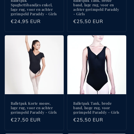
e
Balletpak
Balletpak Tank, brede
Spaghettibandjes enkel,
band, lage rug, voor en
lage rug, voor en achter
achter gerimpeld Paraddy
:
gerimpeld Paraddy - Girls
- Girls
Normale
€24,95 EUR
Normale
€25,50 EUR
prijs
prijs
Balletpak Korte mouw,
Balletpak Tank, brede
lage rug, voor en achter
band, hoge rug, voor
gerimpeld Paraddy - Girls
gerimpeld Paraddy - Girls
Normale
€27,50 EUR
Normale
€25,50 EUR
prijs
prijs