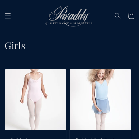
Meteen
naar de
content
Winkelm
C
Girls
o
l
l
e
c
t
i