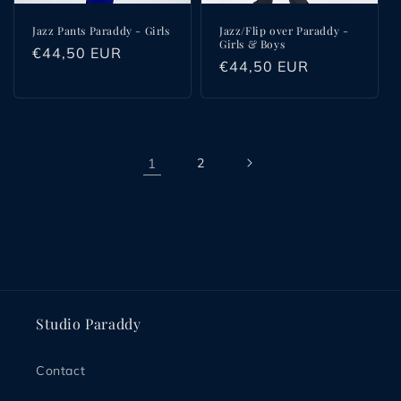
Jazz Pants Paraddy - Girls
Jazz/Flip over Paraddy -
Girls & Boys
Normale
€44,50 EUR
Normale
€44,50 EUR
prijs
prijs
1
2
Studio Paraddy
Contact