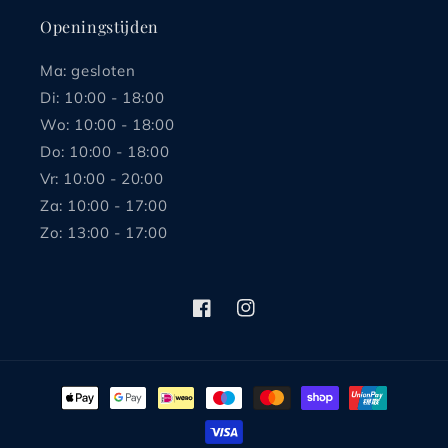
Openingstijden
Ma: gesloten
Di: 10:00 - 18:00
Wo: 10:00 - 18:00
Do: 10:00 - 18:00
Vr: 10:00 - 20:00
Za: 10:00 - 17:00
Zo: 13:00 - 17:00
Facebook
Instagram
Betaalmethoden