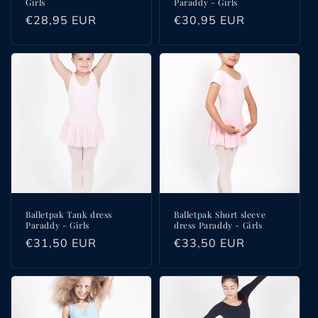
Girls
Paraddy - Girls
Normale
€28,95 EUR
Normale
€30,95 EUR
prijs
prijs
Balletpak Tank dress
Balletpak Short sleeve
Paraddy - Girls
dress Paraddy - Girls
Normale
€31,50 EUR
Normale
€33,50 EUR
prijs
prijs