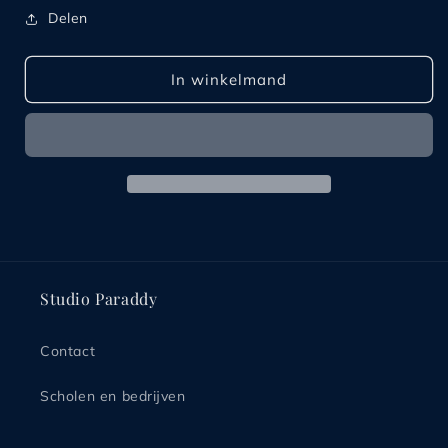
verlagen
verhogen
Delen
voor
voor
Elasta
Elasta
Bootie
Bootie
In winkelmand
Bloch
Bloch
-
-
Men
Men
PAR
PAR
ES0499.M
ES0499.M
Studio Paraddy
Contact
Scholen en bedrijven